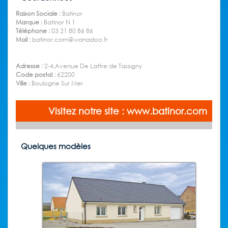
Raison Sociale :
Batinor
Marque :
Batinor N 1
Téléphone :
03 21 80 86 86
Mail :
batinor.com@wanadoo.fr
Adresse :
2-4,Avenue De Lattre de Tassigny
Code postal :
62200
Ville :
Boulogne Sur Mer
Visitez notre site : www.batinor.com
Quelques modèles