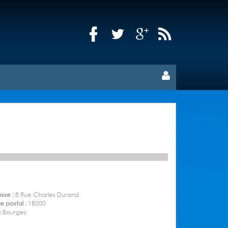
sse :
8 Rue Charles Durand
 postal :
18000
 :
Bourges