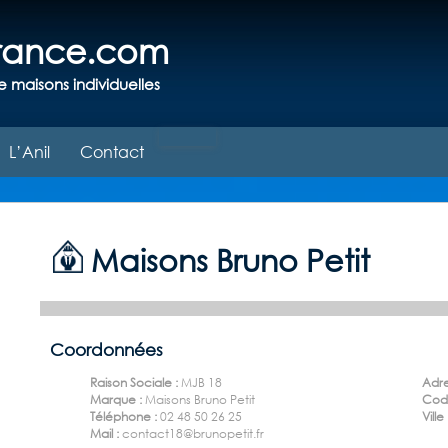
france.com
e maisons individuelles
L’Anil
Contact
Maisons Bruno Petit
Coordonnées
Raison Sociale :
MJB 18
Adre
Marque :
Maisons Bruno Petit
Code
Téléphone :
02 48 50 26 25
Ville
Mail :
contact18@brunopetit.fr