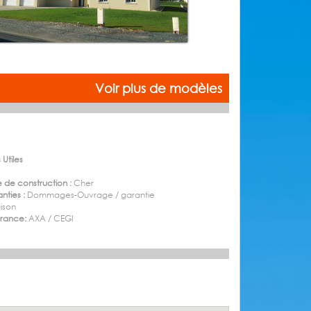
Voir plus de modèles
 Utiles
 de construction :
Cher
nties :
Dommages-Ouvrage / garantie
aison
urance:
AXA / CEGI