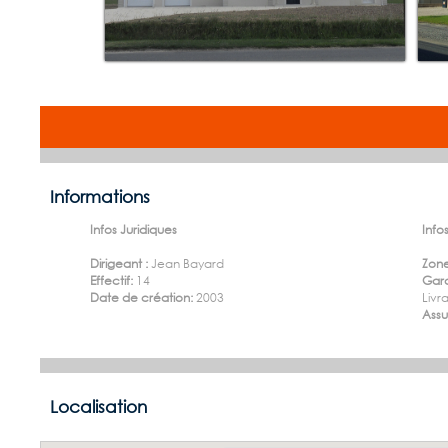
Informations
Infos Juridiques
Infos
Dirigeant :
Jean Bayard
Zone
Effectif:
14
Gara
Date de création:
2003
Livr
Ass
Localisation