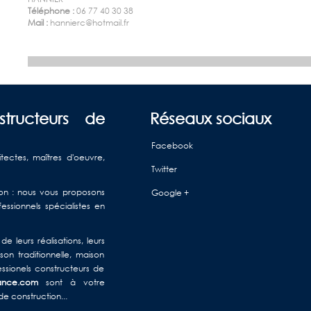
Téléphone :
06 77 40 30 38
Mail :
hannierc@hotmail.fr
structeurs de
Réseaux sociaux
Facebook
itectes, maîtres d'oeuvre,
Twitter
ison : nous vous proposons
Google +
ssionnels spécialistes en
e leurs réalisations, leurs
on traditionnelle, maison
ssionels constructeurs de
rance.com
sont à votre
de construction...