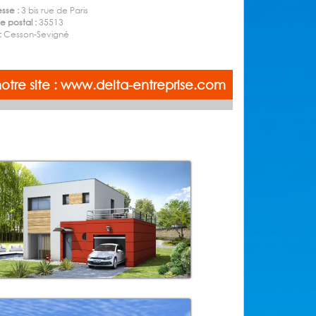
sse :
3 bis rue de Paris
 postal :
35513
 :
Cesson-Sevigné
 notre site : www.delta-entreprise.com