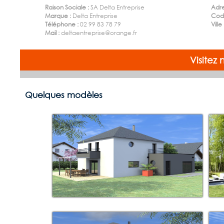
Raison Sociale :
SA Delta Entreprise
Adre
Marque :
Delta Entreprise
Code
Téléphone :
02 99 83 78 79
Ville
Mail :
deltaentreprise@orange.fr
Visitez
Quelques modèles