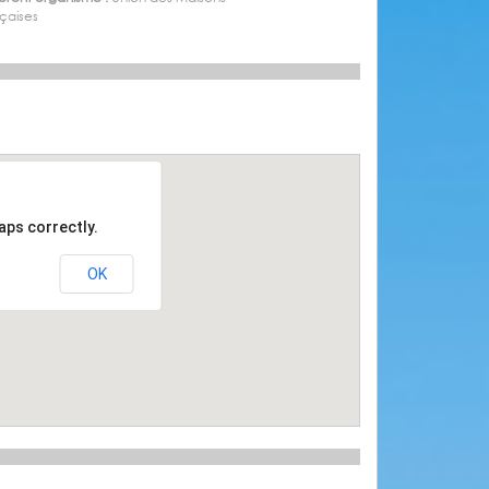
çaises
aps correctly.
OK