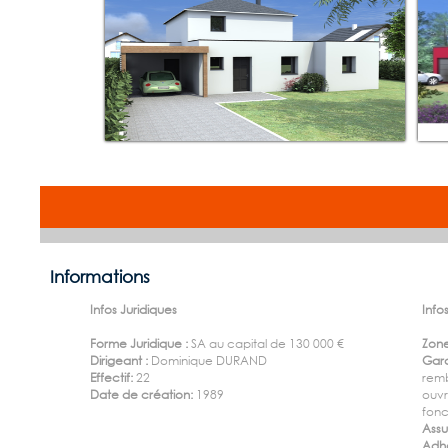
Informations
Infos Juridiques
Infos
Forme Juridique :
SA au capital de 130 000 €
Zone
Dirigeant :
Dominique DURAND
Gara
Effectif:
22
rem
Date de création:
1989
ouv
fon
Ass
Adhé