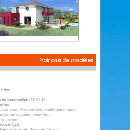
Voir plus de modèles
 Utiles
 de construction :
35-22-56
nties :
boursement/livraison/décennale/dommages-
rage/parfait achèvement/bon
ctionnement
urance:
CEGI
rent organisme :
Union des Maisons