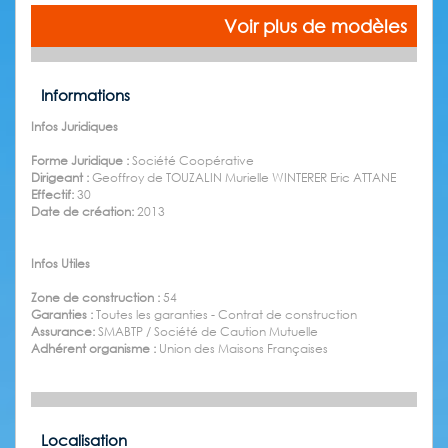
Voir plus de modèles
Informations
Infos Juridiques
Forme Juridique :
Société Coopérative
Dirigeant :
Geoffroy de TOUZALIN Murielle WINTERER Eric ATTANE
Effectif:
30
Date de création:
2013
Infos Utiles
Zone de construction :
54
Garanties :
Toutes les garanties - Contrat de construction
Assurance:
SMABTP / Société de Caution Mutuelle
Adhérent organisme :
Union des Maisons Françaises
Localisation