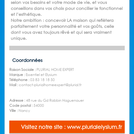
selon vos besoins et votre mode de vie, et vous
conseillons dans vos choix pour concilier le fonctionnel
et l’esthétique.
Notre ambition : concevoir LA maison qui reflètera
parfaitement votre personnalité et vos goûts, celle
dont vous avez toujours rêvé et qui sera vraiment
unique.
Coordonnées
Raison Sociale :
PLURIAL HOME EXPERT
Marque :
Essentiel et Elysium
Téléphone :
03 83 18 18 50
Mail :
contact-plurialhomeexpert@plurial.fr
Adresse :
48 rue du Gd Rabbin Haguenauer
Code postal :
54000
Ville :
Nancy
Visitez notre site : www.plurialelysium.fr