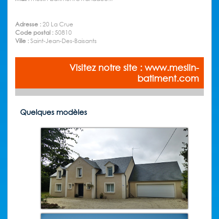
Adresse :
20 La Crue
Code postal :
50810
Ville :
Saint-Jean-Des-Baisants
Visitez notre site : www.meslin-
batiment.com
Quelques modèles