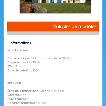
Voir plus de modèles
Informations
Infos Juridiques
Forme Juridique :
SARL au capital de 56 000 €
Dirigeant :
Jacky MESLIN
Effectif:
14
Date de création:
2000
Infos Utiles
Zone de construction :
Manche-Calvados
Garanties :
nc
Assurance:
MMA
Adhérent organisme :
Aucun