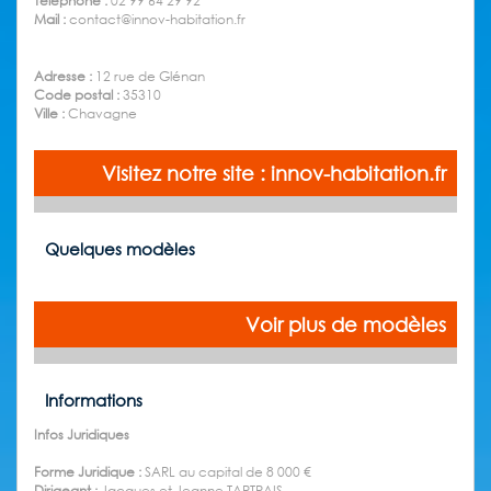
Téléphone :
02 99 64 29 92
Mail :
contact@innov-habitation.fr
Adresse :
12 rue de Glénan
Code postal :
35310
Ville :
Chavagne
Visitez notre site : innov-habitation.fr
Quelques modèles
Voir plus de modèles
Informations
Infos Juridiques
Forme Juridique :
SARL au capital de 8 000 €
Dirigeant :
Jacques et Jeanne TARTRAIS