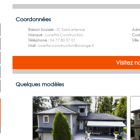
Coordonnées
Raison Sociale :
IC Saint-etienne
Adre
Marque :
Lunetta Construction
Code
Téléphone :
04 77 80 57 01
Ville
Mail :
lunetta-construction@orange.fr
Visitez n
Quelques modèles