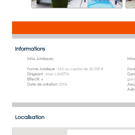
Informations
Infos Juridiques
Infos
Forme Juridique :
SAS au capital de 30 000 €
Zone
Dirigeant :
Alain LUNETTA
Gara
Effectif:
4
gara
Date de création:
2006
Ass
Adhé
Localisation