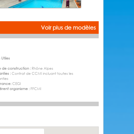
Voir plus de modèles
 Utiles
 de construction :
Rhône Alpes
nties :
Contrat de CCMI incluant toutes les
nties
urance:
CEGI
rent organisme :
FFCMI