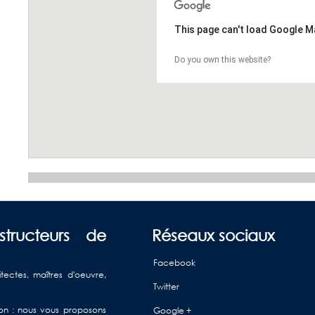
This page can't load Google M
Do you own this website?
structeurs de
Réseaux sociaux
Facebook
itectes, maîtres d'oeuvre,
Twitter
ison : nous vous proposons
Google +