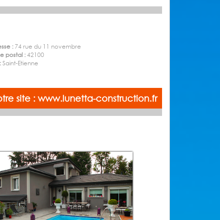
sse :
74 rue du 11 novembre
 postal :
42100
 :
Saint-Etienne
otre site : www.lunetta-construction.fr