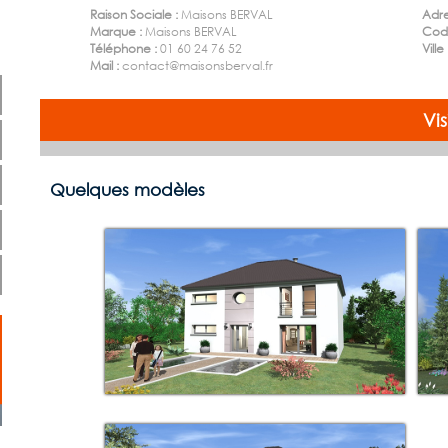
Raison Sociale :
Maisons BERVAL
Adre
Marque :
Maisons BERVAL
Code
Téléphone :
01 60 24 76 52
Ville
Mail :
contact@maisonsberval.fr
Vi
Quelques modèles