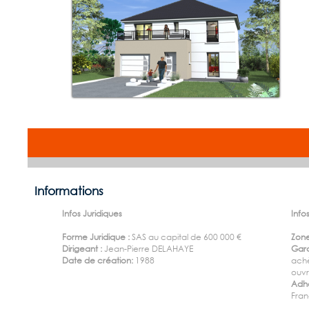
Informations
Infos Juridiques
Infos
Forme Juridique :
SAS au capital de 600 000 €
Zone
Dirigeant :
Jean-Pierre DELAHAYE
Gara
Date de création:
1988
ach
ouv
Adhé
Fran