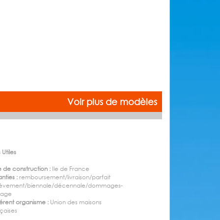
Voir plus de modèles
 Utiles
 de construction :
Ile de France
nties :
remboursement/livraison/parfait
èvement/biennale/décennale/dommages-
rage
rent organisme :
Union des maisons
çaises