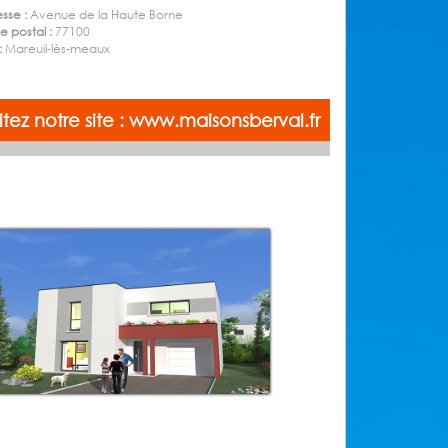
sse :
Avenue de la Haute Borne
 postal :
77100
 :
Mareuil-lès-meaux
sitez notre site : www.maisonsberval.fr