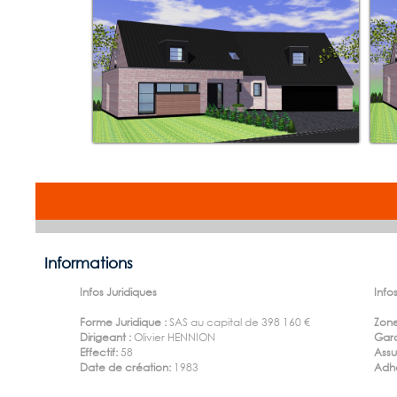
Informations
Infos Juridiques
Infos
Forme Juridique :
SAS au capital de 398 160 €
Zone
Dirigeant :
Olivier HENNION
Gara
Effectif:
58
Ass
Date de création:
1983
Adhé