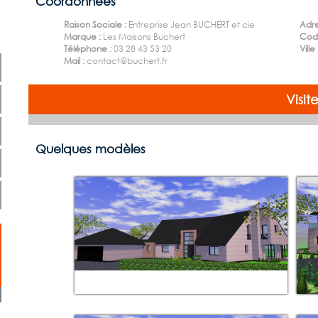
Coordonnées
Raison Sociale :
Entreprise Jean BUCHERT et cie
Adre
Marque :
Les Maisons Buchert
Code
Téléphone :
03 28 43 53 20
Ville
Mail :
contact@buchert.fr
Visit
Quelques modèles