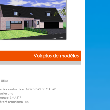
Voir plus de modèles
 Utiles
 de construction :
NORD PAS DE CALAIS
nties :
nc
urance:
SMABTP
rent organisme :
nc