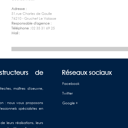
Adresse :
51,rue Charles de Gaulle
76210 - Gruchet Le Valasse
Responsable d'agence :
Téléphone :
02 35 31 69 25
Mail :
structeurs de
Réseaux sociaux
Facebook
itectes, maîtres d'oeuvre,
Twitter
ison : nous vous proposons
Google +
ssionnels spécialistes en
e leurs réalisations, leurs