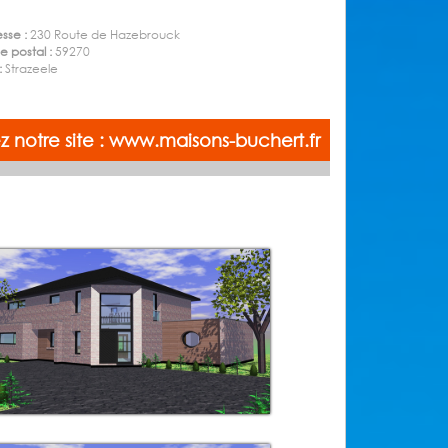
sse :
230 Route de Hazebrouck
 postal :
59270
 :
Strazeele
ez notre site : www.maisons-buchert.fr