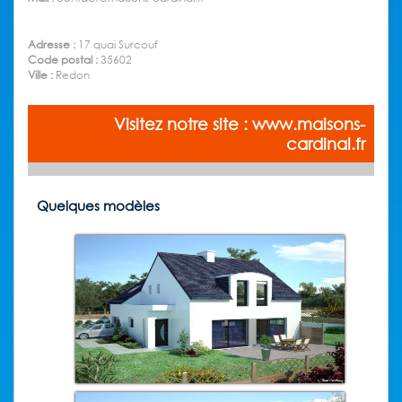
Adresse :
17 quai Surcouf
Code postal :
35602
Ville :
Redon
Visitez notre site : www.maisons-
cardinal.fr
Quelques modèles