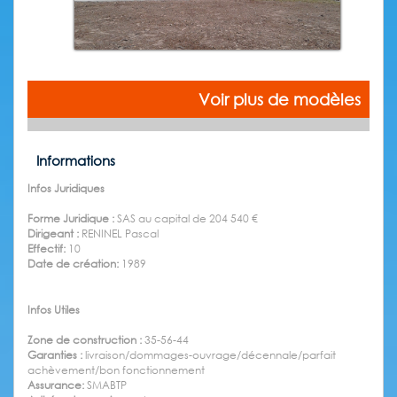
Voir plus de modèles
Informations
Infos Juridiques
Forme Juridique :
SAS au capital de 204 540 €
Dirigeant :
RENINEL Pascal
Effectif:
10
Date de création:
1989
Infos Utiles
Zone de construction :
35-56-44
Garanties :
livraison/dommages-ouvrage/décennale/parfait
achèvement/bon fonctionnement
Assurance:
SMABTP