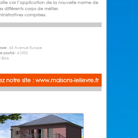
aille car l’application de la nouvelle norme de
s différents corps de métier.
nistratives comprises.
sse :
65 Avenue Europe
 postal :
41000
 :
Blois
tez notre site : www.maisons-lelievre.fr