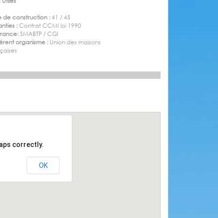
 Utiles
 de construction :
41 / 45
nties :
Contrat CCMI loi 1990
urance:
SMABTP / CGI
rent organisme :
Union des maisons
çaises
aps correctly.
OK