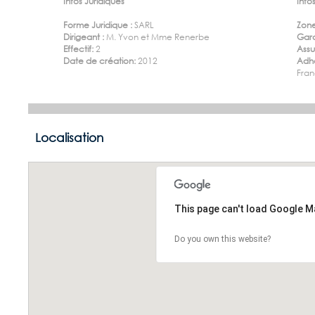
Infos Juridiques
Infos
Forme Juridique :
SARL
Zone
Dirigeant :
M. Yvon et Mme Renerbe
Gara
Effectif:
2
Ass
Date de création:
2012
Adhé
Fran
Localisation
This page can't load Google M
Do you own this website?