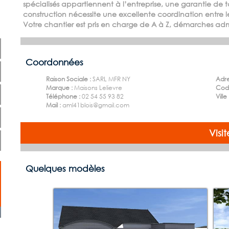
spécialisés appartiennent à l’entreprise, une garantie de t
construction nécessite une excellente coordination entre le
Votre chantier est pris en charge de A à Z, démarches admi
Coordonnées
Raison Sociale :
SARL MFR NY
Adre
Marque :
Maisons Lelievre
Code
Téléphone :
02 54 55 93 82
Ville
Mail :
aml41blois@gmail.com
Visi
Quelques modèles