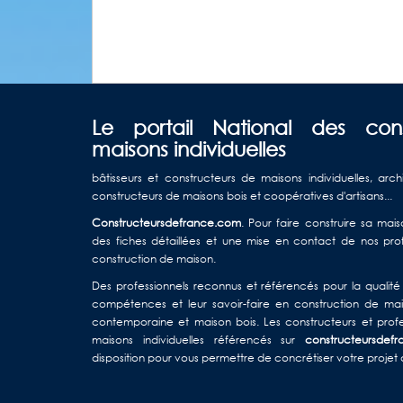
Le portail National des con
maisons individuelles
bâtisseurs et constructeurs de maisons individuelles, arch
constructeurs de maisons bois et coopératives d'artisans...
Constructeursdefrance.com
. Pour faire construire sa ma
des fiches détaillées et une mise en contact de nos profe
construction de maison.
Des professionnels reconnus et référencés pour la qualité d
compétences et leur savoir-faire en construction de mais
contemporaine et maison bois. Les constructeurs et profe
maisons individuelles référencés sur
constructeursdef
disposition pour vous permettre de concrétiser votre projet 