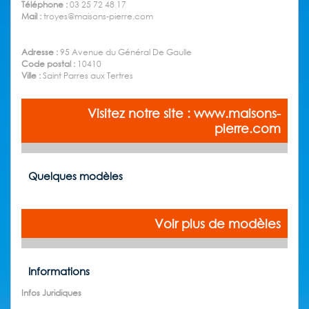
Téléphone :
03 25 72 48 17
Mail :
troyes@maisons-pierre.com
Adresse :
95 Avenue du Général De Gaulle
Code postal :
10410
Ville :
Saint Parres aux Tertres
Visitez notre site : www.maisons-
pierre.com
Quelques modèles
Voir plus de modèles
Informations
Infos Juridiques