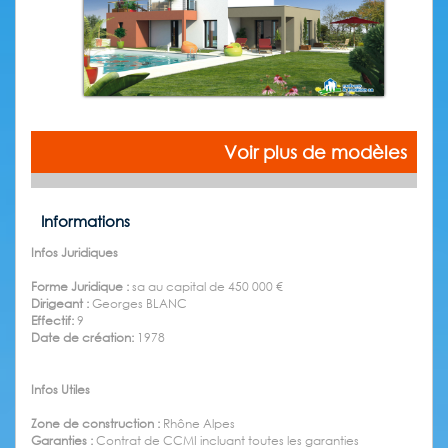
Voir plus de modèles
Informations
Infos Juridiques
Forme Juridique :
sa au capital de 450 000 €
Dirigeant :
Georges BLANC
Effectif:
9
Date de création:
1978
Infos Utiles
Zone de construction :
Rhône Alpes
Garanties :
Contrat de CCMI incluant toutes les garanties