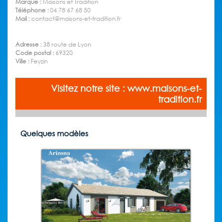
Marque :
Maisons et Tradition
Téléphone :
04 78 67 68 50
Mail :
contact@maisons-et-tradition.fr
Adresse :
38 route de Lyon
Code postal :
69320
Ville :
Feyzin
Visitez notre site : www.maisons-et-
tradition.fr
Quelques modèles