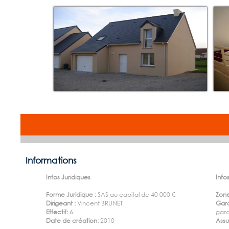
Informations
Infos Juridiques
Infos
Forme Juridique :
SAS au capital de 40 000 €
Zone
Dirigeant :
Vincent BRUNET
Gara
Effectif:
6
gara
Date de création:
2010
Ass