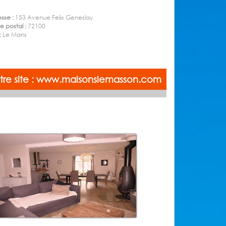
sse :
153 Avenue Felix Geneslay
 postal :
72100
 :
Le Mans
notre site : www.maisonslemasson.com