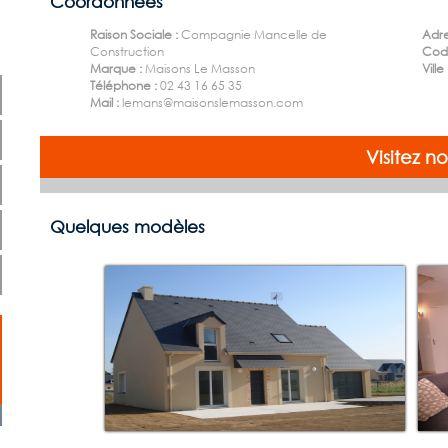
Coordonnées
Raison Sociale :
Compagnie Mancelle de
Adre
Construction
Code
Marque :
Maisons Le Masson
Ville
Téléphone :
02 43 16 65 35
Mail :
lemans@maisonslemasson.com
Visitez 
Quelques modèles