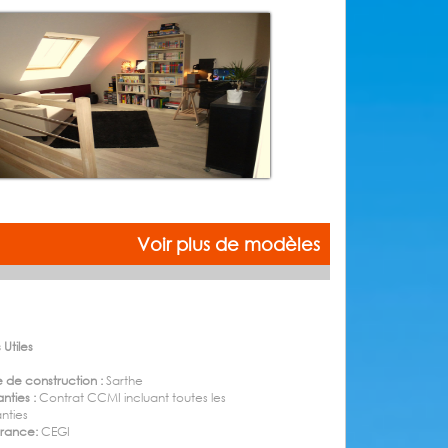
Voir plus de modèles
 Utiles
 de construction :
Sarthe
nties :
Contrat CCMI incluant toutes les
nties
urance:
CEGI