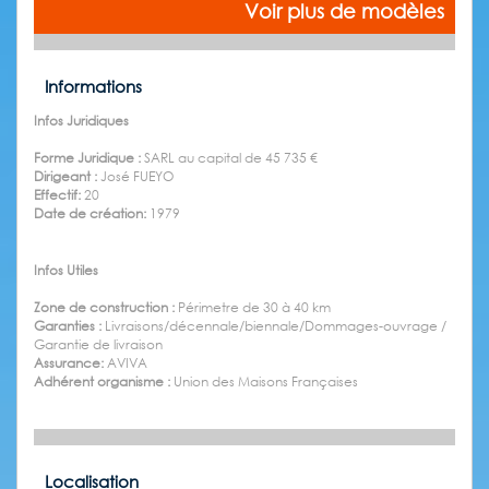
Voir plus de modèles
Informations
Infos Juridiques
Forme Juridique :
SARL au capital de 45 735 €
Dirigeant :
José FUEYO
Effectif:
20
Date de création:
1979
Infos Utiles
Zone de construction :
Périmetre de 30 à 40 km
Garanties :
Livraisons/décennale/biennale/Dommages-ouvrage /
Garantie de livraison
Assurance:
AVIVA
Adhérent organisme :
Union des Maisons Françaises
Localisation