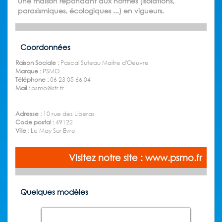
une maison répondant aux normes (isolations,
parasismiques, écologiques ...) en vigueurs.
Coordonnées
Raison Sociale :
Pascal Suteau Maitre d'Oeuvre
Marque :
PSMO
Téléphone :
06 23 05 66 04
Mail :
psmo@sfr.fr
Adresse :
10 rue des Liberas
Code postal :
49122
Ville :
Le May Sur Evre
Visitez notre site : www.psmo.fr
Quelques modèles