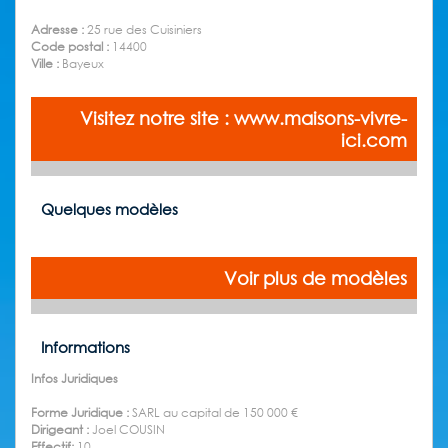
Adresse :
25 rue des Cuisiniers
Code postal :
14400
Ville :
Bayeux
Visitez notre site : www.maisons-vivre-
ici.com
Quelques modèles
Voir plus de modèles
Informations
Infos Juridiques
Forme Juridique :
SARL au capital de 150 000 €
Dirigeant :
Joel COUSIN
Effectif:
10