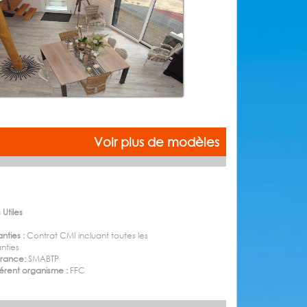
Voir plus de modèles
 Utiles
nties :
Contrat CMI incluant toutes les
nties
urance:
SMABTP
rent organisme :
FFC