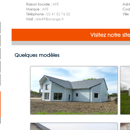
Raison Sociale :
AFE
Adre
Marque :
AFE
Code
Téléphone :
02 41 52 76 32
Ville
Mail :
afe49@orange.fr
Visitez notre s
Quelques modèles