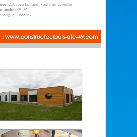
sse :
Z.A Loire Longué, Route de Jumelles
 postal :
49160
 :
Longue Jumelles
ite : www.constructeurbois-afe-49.com