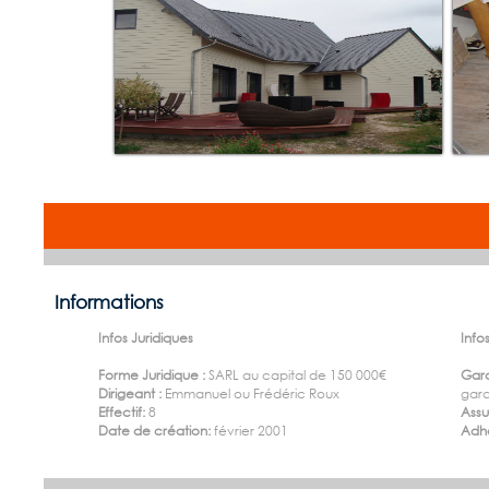
Informations
Infos Juridiques
Infos
Forme Juridique :
SARL au capital de 150 000€
Gara
Dirigeant :
Emmanuel ou Frédéric Roux
gara
Effectif:
8
Ass
Date de création:
février 2001
Adhé