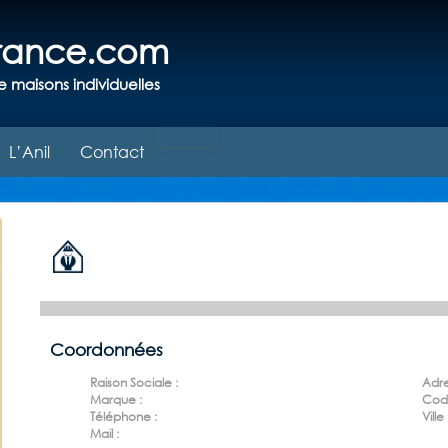
france.com
e maisons individuelles
L’Anil
Contact
Coordonnées
Raison Sociale :
Adre
Marque :
Code
Téléphone :
Ville 
Mail :