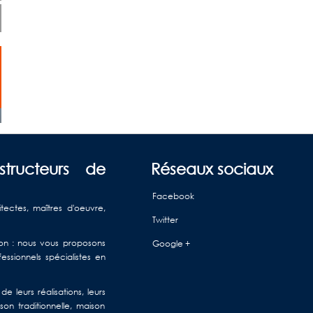
structeurs de
Réseaux sociaux
Facebook
itectes, maîtres d'oeuvre,
Twitter
ison : nous vous proposons
Google +
ssionnels spécialistes en
e leurs réalisations, leurs
on traditionnelle, maison