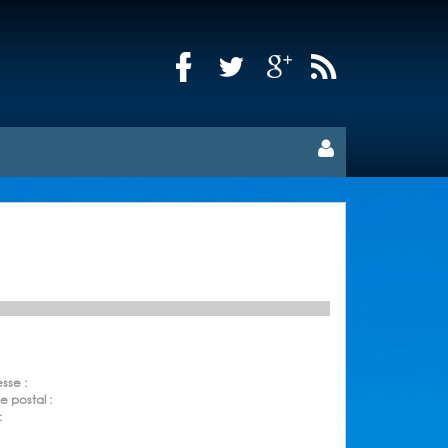
sse :
 postal :
: