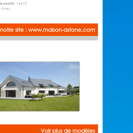
 postal :
14610
 :
Anisy
z notre site : www.maison-astone.com
Voir plus de modèles