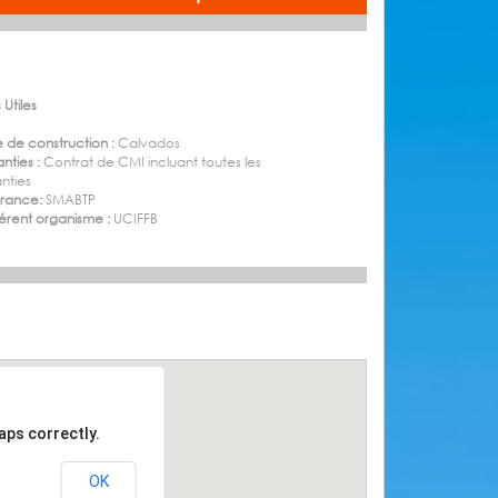
 Utiles
 de construction :
Calvados
nties :
Contrat de CMI incluant toutes les
nties
urance:
SMABTP
rent organisme :
UCIFFB
aps correctly.
OK