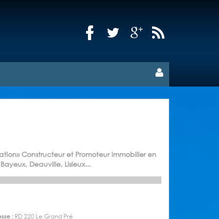
ation» Constructeur et Promoteur immobilier en
ayeux, Deauville, Lisieux...
sse :
RD 220 Le Grand Pré