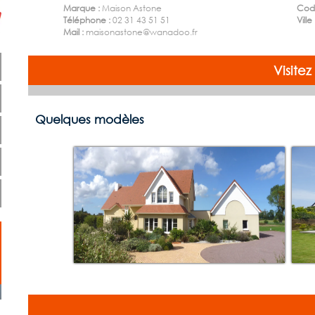
Marque :
Maison Astone
Code
Téléphone :
02 31 43 51 51
Ville
Mail :
maisonastone@wanadoo.fr
Visite
Quelques modèles