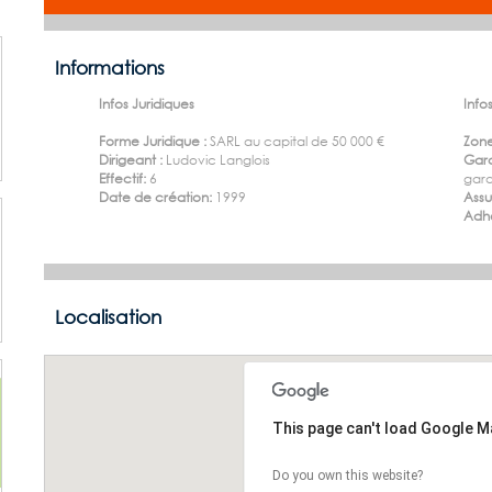
Informations
Infos Juridiques
Infos
Forme Juridique :
SARL au capital de 50 000 €
Zone
Dirigeant :
Ludovic Langlois
Gara
Effectif:
6
gara
Date de création:
1999
Ass
Adhé
Localisation
This page can't load Google M
Do you own this website?