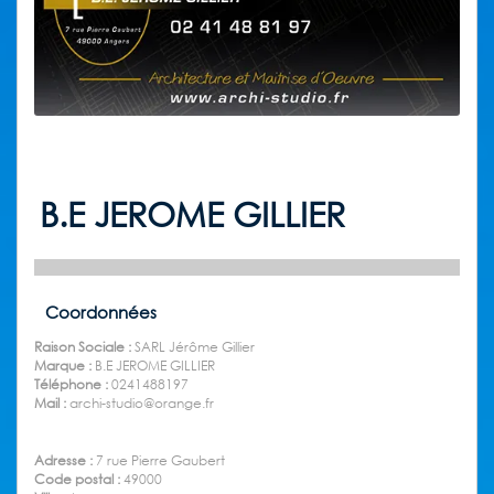
B.E JEROME GILLIER
Coordonnées
Raison Sociale :
SARL Jérôme Gillier
Marque :
B.E JEROME GILLIER
Téléphone :
0241488197
Mail :
archi-studio@orange.fr
Adresse :
7 rue Pierre Gaubert
Code postal :
49000