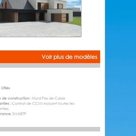
Voir plus de modèles
 Utiles
 de construction :
Nord Pas de Calais
nties :
Contrat de CCMI incluant toutes les
nties.
urance:
SMABTP