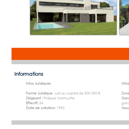
Informations
Infos Juridiques
Infos
Forme Juridique :
sarl au capital de 500 000 €
Zone
Dirigeant :
Philippe Vanhoutte
Gara
Effectif:
34
gara
Date de création:
1990
Ass