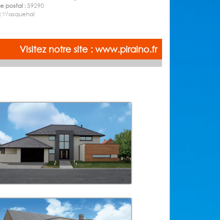
 postal :
59290
 :
Wasquehal
Visitez notre site : www.piraino.fr