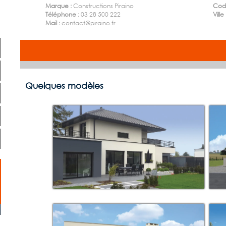
Marque :
Constructions Piraino
Code
Téléphone :
03 28 500 222
Ville
Mail :
contact@piraino.fr
Quelques modèles