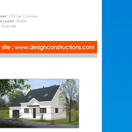
sse :
123 rue Couraye
 postal :
50400
 :
Granville
re site : www.designconstructions.com