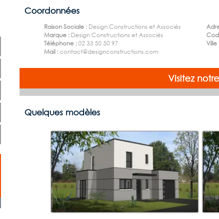
Coordonnées
Raison Sociale :
Design Constructions et Associés
Adre
Marque :
Design Constructions et Associés
Code
Téléphone :
02 33 50 50 97
Ville
Mail :
contact@designconstructions.com
Visitez not
Quelques modèles