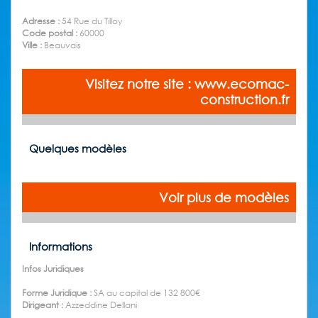
Adresse :
54 Rue du Tilloy
Code postal :
60000
Ville :
Beauvais
Visitez notre site : www.ecomac-
construction.fr
Quelques modèles
Voir plus de modèles
Informations
Infos Juridiques
Forme Juridique :
SA au capital de 132 800€
Dirigeant :
Azzeddine Dellani