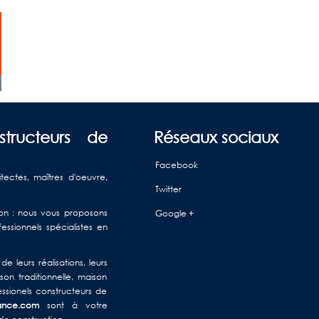
structeurs de
Réseaux sociaux
Facebook
itectes, maîtres d'oeuvre,
Twitter
ison : nous vous proposons
Google +
ssionnels spécialistes en
e leurs réalisations, leurs
on traditionnelle, maison
ssionels constructeurs de
rance.com
sont à votre