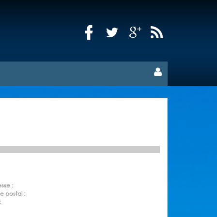
sse :
 postal :
: