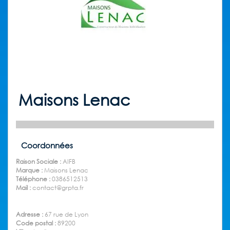
Maisons Lenac
Coordonnées
Raison Sociale :
AIFB
Marque :
Maisons Lenac
Téléphone :
0386512513
Mail :
contact@grpta.fr
Adresse :
67 rue de Lyon
Code postal :
89200