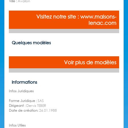
Ville :
Avallon
Visitez notre site : www.maisons-
lenac.com
Quelques modèles
Voir plus de modèles
Informations
Infos Juridiques
Forme Juridique :
SAS
Dirigeant :
Dervis TEBER
Date de création:
26.01.1988
Infos Utiles